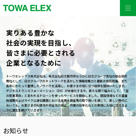
実りある豊かな
社会の実現を目指し、
皆さまに必要とされる
企業となるために
トーワエレックス株式会社は、株式会社日立製作所ならびに日立グループ各社の総合技術
商社として、日立グループのネットワークを活かした情報収集力と最新の技術知識、また
長年にわたって蓄積したノウハウを活用し、お客さまの役に立つ価値を提供いたします。
デジタルトランスフォーメーション（DX）が本格化する今、新たな取り組みとして、「空
の産業革命」と言われるドローンを使ったサービスを開始しました。建設現場などの重量
物運搬およびマイクロ波伝搬路における支障木調査等の取り扱いを通じて、新しい時代に
おいても、お客さまの利便性や安全性の向上、作業の効率化などの実現にお役に立てるよ
うに進化を続けていきます。
お知らせ