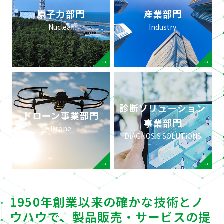
原子力部門
産業部門
Nuclear
Industry
診断ソリューション
ドローン事業部門
事業部門
Drone
DiAGNOSiS SOLUTiONS
1950年創業以来の確かな技術とノ
ウハウで、
製品販売・サービスの提